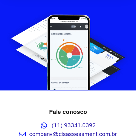
Fale conosco
(11) 93341.0392
company@cisassessment.com.br